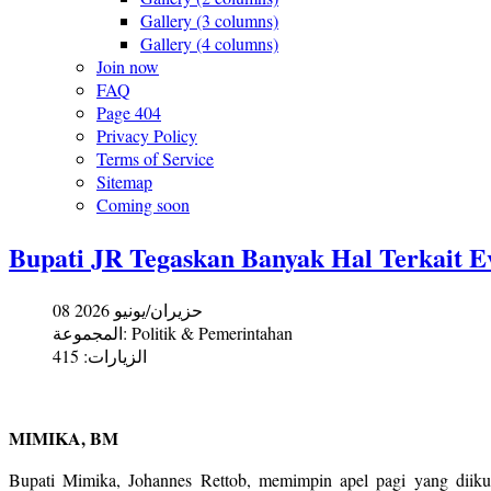
Gallery (3 columns)
Gallery (4 columns)
Join now
FAQ
Page 404
Privacy Policy
Terms of Service
Sitemap
Coming soon
Bupati JR Tegaskan Banyak Hal Terkait E
08 حزيران/يونيو 2026
المجموعة:
Politik & Pemerintahan
الزيارات: 415
MIMIKA, BM
Bupati Mimika, Johannes Rettob, memimpin apel pagi yang diikuti