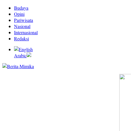
Budaya
Opini
Pariwisata
Nasional
Internasional
Redaksi