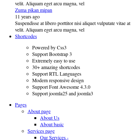
velit. Aliquam eget arcu magna, vel
Zuma pikan mipan
11 years ago
Suspendisse at libero porttitor nisi aliquet vulputate vitae at
velit. Aliquam eget arcu magna, vel
Shortcodes
Powered by Css3
Support Bootstrap 3
Extremely easy to use
30+ amazing shortcodes
Support RTL Languages
Modern responsive design
Support Font Awesome 4.3.0
Support joomla25 and joomla3
Pages
About page
About Us
About basic
Services page
Our Services -