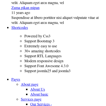
velit. Aliquam eget arcu magna, vel
Zuma pikan mipan
11 years ago
Suspendisse at libero porttitor nisi aliquet vulputate vitae at
velit. Aliquam eget arcu magna, vel
Shortcodes
Powered by Css3
Support Bootstrap 3
Extremely easy to use
30+ amazing shortcodes
Support RTL Languages
Modern responsive design
Support Font Awesome 4.3.0
Support joomla25 and joomla3
Pages
About page
About Us
About basic
Services page
Our Services -