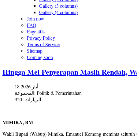
Gallery (3 columns)
Gallery (4 columns)
Join now
FAQ
Page 404
Privacy Policy
Terms of Service
Sitemap
Coming soon
Hingga Mei Penyerapan Masih Rendah, Wa
18 أيار 2026
المجموعة:
Politik & Pemerintahan
الزيارات: 320
MIMIKA, BM
Wakil Bupati (Wabup) Mimika, Emanuel Kemong meminta seluruh Orga