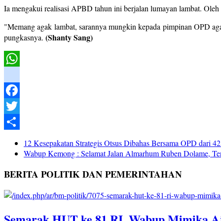
Ia mengakui realisasi APBD tahun ini berjalan lumayan lambat. Oleh s
"Memang agak lambat, sarannya mungkin kepada pimpinan OPD agar b
(Shanty Sang)
pungkasnya.
WhatsApp
instagram
Facebook
Twitter
Share
12 Kesepakatan Strategis Otsus Dibahas Bersama OPD dari 4
Wabup Kemong : Selamat Jalan Almarhum Ruben Dolame, Te
BERITA POLITIK DAN PEMERINTAHAN
Semarak HUT ke 81 RI, Wabup Mimika A