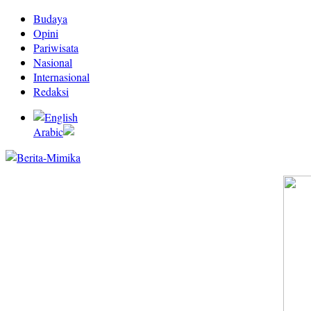
Budaya
Opini
Pariwisata
Nasional
Internasional
Redaksi