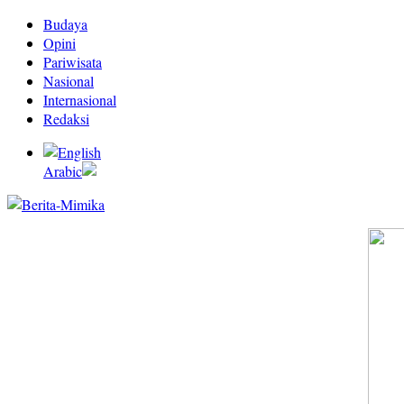
Budaya
Opini
Pariwisata
Nasional
Internasional
Redaksi