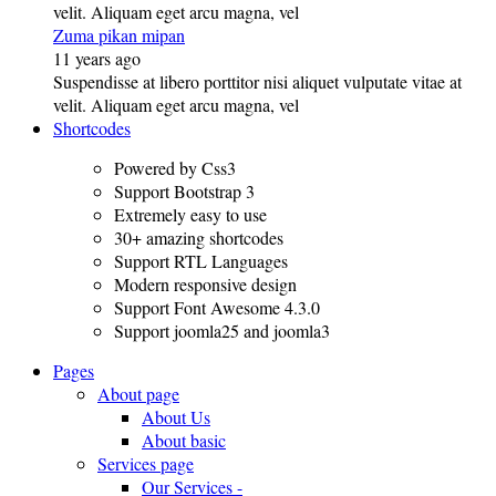
velit. Aliquam eget arcu magna, vel
Zuma pikan mipan
11 years ago
Suspendisse at libero porttitor nisi aliquet vulputate vitae at
velit. Aliquam eget arcu magna, vel
Shortcodes
Powered by Css3
Support Bootstrap 3
Extremely easy to use
30+ amazing shortcodes
Support RTL Languages
Modern responsive design
Support Font Awesome 4.3.0
Support joomla25 and joomla3
Pages
About page
About Us
About basic
Services page
Our Services -