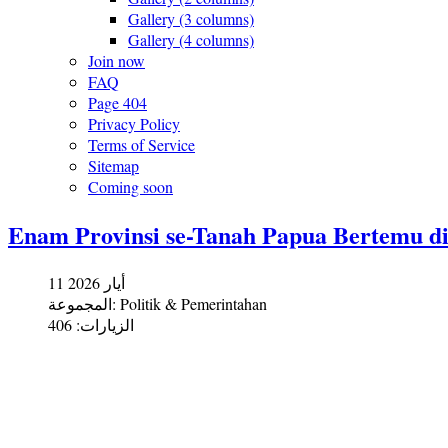
Gallery (3 columns)
Gallery (4 columns)
Join now
FAQ
Page 404
Privacy Policy
Terms of Service
Sitemap
Coming soon
Enam Provinsi se-Tanah Papua Bertemu d
11 أيار 2026
المجموعة:
Politik & Pemerintahan
الزيارات: 406